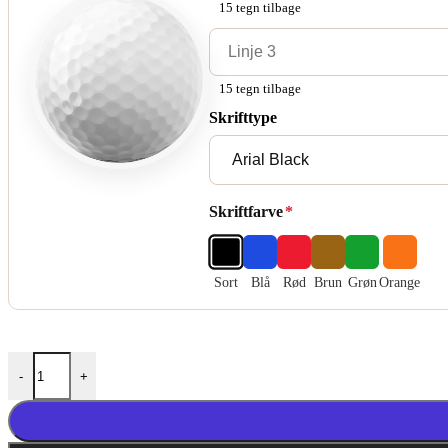
15 tegn tilbage
15 tegn tilbage
Skrifttype
Skriftfarve
*
Sort
Blå
Rød
Brun
Grøn
Orange
Golfbolde Med Tryk - Titleist Trufeel antal
-
+