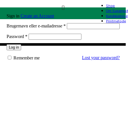
Shop
Om Supergol
Sign in
Create an Account
Kundeservice
Printmetode
Påkrævet
Brugernavn eller e-mailadresse
*
Påkrævet
Password
*
Log in
Lost your password?
Remember me