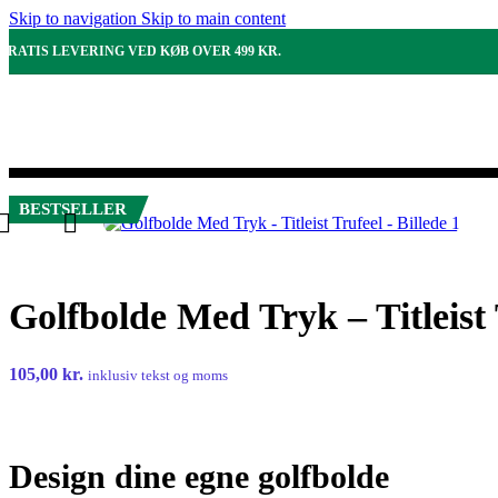
Skip to navigation
Skip to main content
GRATIS LEVERING VED KØB OVER 499 KR.
BESTSELLER
Golfbolde Med Tryk – Titleist 
105,00
kr.
inklusiv tekst og moms
Design dine egne golfbolde