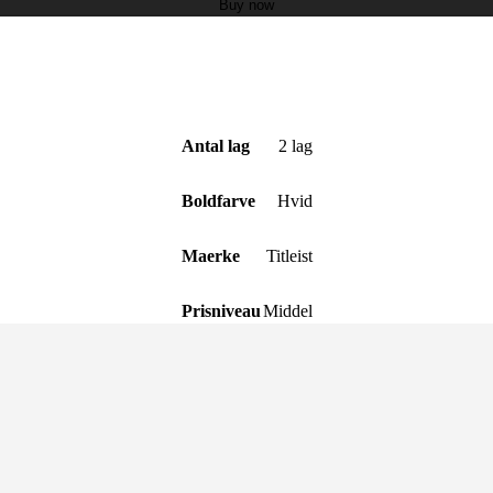
Buy now
Antal lag
2 lag
Boldfarve
Hvid
Maerke
Titleist
Prisniveau
Middel