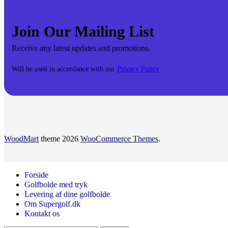
Desig
Tilføj navn,
Join Our Mailing List
Receive any latest updates and promotions.
Golfbo
Will be used in accordance with our
Privacy Policy
WoodMart
theme 2026
WooCommerce Themes
.
Forside
Golfbolde med tryk
Levering af dine golfbolde
Om Supergolf.dk
Kontakt os