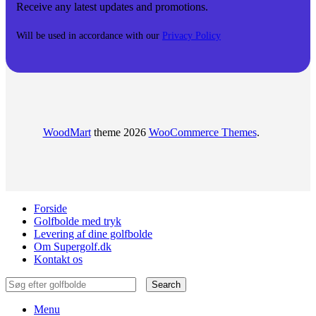
Receive any latest updates and promotions.
Will be used in accordance with our
Privacy Policy
WoodMart
theme 2026
WooCommerce Themes
.
Forside
Golfbolde med tryk
Levering af dine golfbolde
Om Supergolf.dk
Kontakt os
Search
Menu