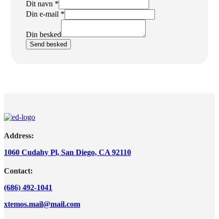
Din
Dit navn
*
besked
Din e-mail
*
navn
Din besked
Send besked
Address:
1060 Cudahy Pl, San Diego, CA 92110
Contact:
(686) 492-1041
xtemos.mail@mail.com