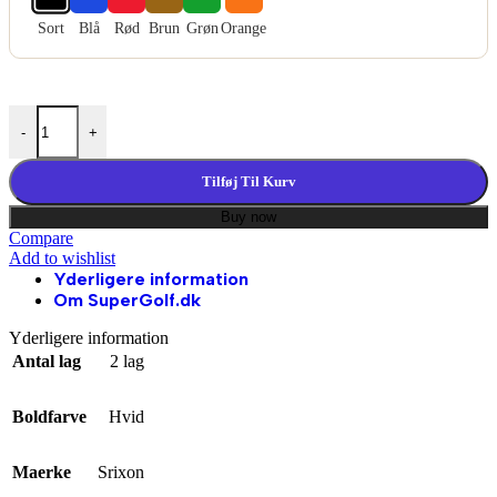
Sort
Blå
Rød
Brun
Grøn
Orange
Golfbolde Med Tryk - Srixon Soft Feel Lady antal
-
+
Tilføj Til Kurv
Buy now
Compare
Add to wishlist
Yderligere information
Om SuperGolf.dk
Yderligere information
Antal lag
2 lag
Boldfarve
Hvid
Maerke
Srixon