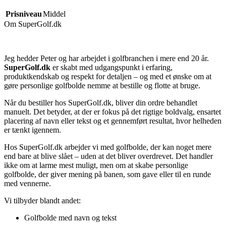
Prisniveau
Middel
Om SuperGolf.dk
Jeg hedder Peter og har arbejdet i golfbranchen i mere end 20 år.
SuperGolf.dk
er skabt med udgangspunkt i erfaring,
produktkendskab og respekt for detaljen – og med et ønske om at
gøre personlige golfbolde nemme at bestille og flotte at bruge.
Når du bestiller hos SuperGolf.dk, bliver din ordre behandlet
manuelt. Det betyder, at der er fokus på det rigtige boldvalg, ensartet
placering af navn eller tekst og et gennemført resultat, hvor helheden
er tænkt igennem.
Hos SuperGolf.dk arbejder vi med golfbolde, der kan noget mere
end bare at blive slået – uden at det bliver overdrevet. Det handler
ikke om at larme mest muligt, men om at skabe personlige
golfbolde, der giver mening på banen, som gave eller til en runde
med vennerne.
Vi tilbyder blandt andet:
Golfbolde med navn og tekst